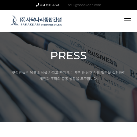
031-816-4670
sd01@sadakdari.com
tog
nav
PRESS
구성원들은 목표 의식을 가지고 끈기 잇는 도전과 상호 간의 협력을 실천하여
개인과 조직의 공동 성장을 추구합니다.