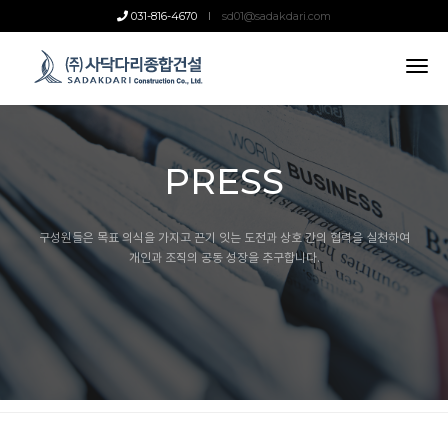
031-816-4670
sd01@sadakdari.com
tog
nav
PRESS
구성원들은 목표 의식을 가지고 끈기 잇는 도전과 상호 간의 협력을 실천하여
개인과 조직의 공동 성장을 추구합니다.