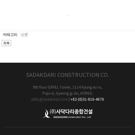
.
카테고리
신문
SADAKDARI CONSTRUCTION CO.
9th floor EIFFEL Tower, 1114 Kyung eu ro,
Paju-si, Gyeong gi do, KOREA.
sd01@sadakdari.com
|
+82-(0)31-816-4670