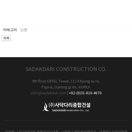
.
카테고리
신문
SADAKDARI CONSTRUCTION CO.
9th floor EIFFEL Tower, 1114 Kyung eu ro,
Paju-si, Gyeong gi do, KOREA.
sd01@sadakdari.com
|
+82-(0)31-816-4670