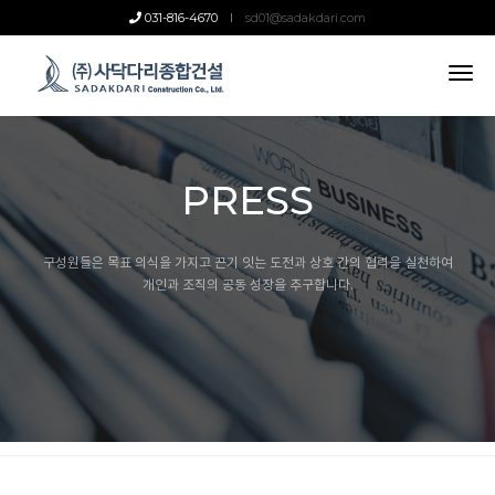
031-816-4670
sd01@sadakdari.com
tog
nav
PRESS
구성원들은 목표 의식을 가지고 끈기 잇는 도전과 상호 간의 협력을 실천하여
개인과 조직의 공동 성장을 추구합니다.