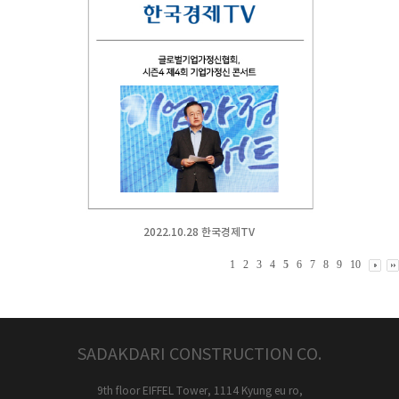
2022.10.28 한국경제TV
1
2
3
4
5
6
7
8
9
10
SADAKDARI CONSTRUCTION CO.
9th floor EIFFEL Tower, 1114 Kyung eu ro,