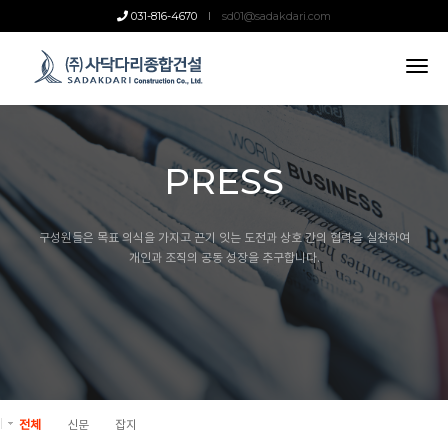
031-816-4670
sd01@sadakdari.com
tog
nav
PRESS
구성원들은 목표 의식을 가지고 끈기 잇는 도전과 상호 간의 협력을 실천하여
개인과 조직의 공동 성장을 추구합니다.
전체
신문
잡지