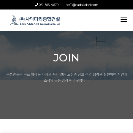
031-816-4670
sd01@sadakdari.com
tog
nav
JOIN
구성원들은 목표 의식을 가지고 끈기 잇는 도전과 상호 간의 협력을 실천하여
개인과
조직의 공동 성장을 추구합니다.